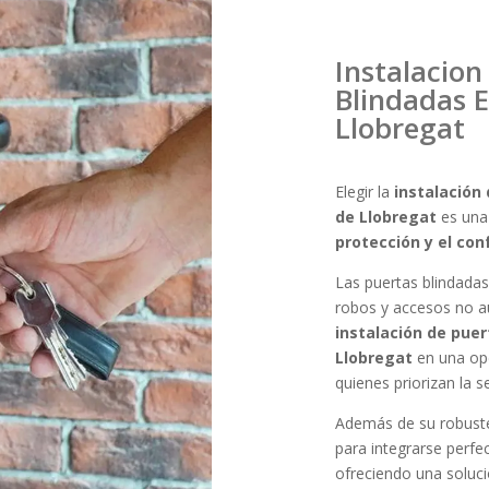
Instalacion
Blindadas 
Llobregat
Elegir la
instalación
de Llobregat
es una 
protección y el con
Las puertas blindadas
robos y accesos no au
instalación de pue
Llobregat
en una op
quienes priorizan la s
Además de su robuste
para integrarse perfe
ofreciendo una soluc