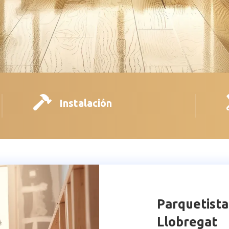

Instalación
Parquetista
Llobregat