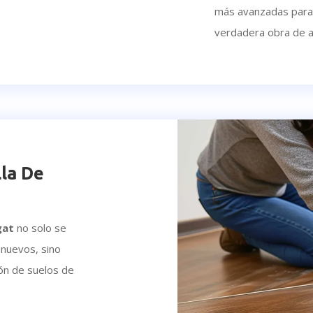
más avanzadas para
verdadera obra de ar
lla De
gat
no solo se
s nuevos, sino
ión de suelos de