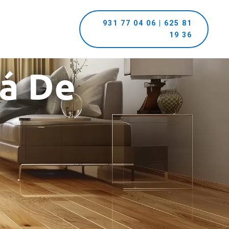
931 77 04 06 | 625 81
19 36
lá De