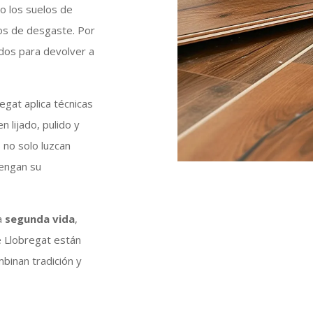
o los suelos de
s de desgaste. Por
dos para devolver a
egat aplica técnicas
 lijado, pulido y
 no solo luzcan
engan su
a
segunda vida
,
e Llobregat están
mbinan tradición y